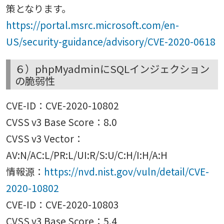
策となります。
https://portal.msrc.microsoft.com/en-
US/security-guidance/advisory/CVE-2020-0618
６）phpMyadminにSQLインジェクション
の脆弱性
CVE-ID：CVE-2020-10802
CVSS v3 Base Score：8.0
CVSS v3 Vector：
AV:N/AC:L/PR:L/UI:R/S:U/C:H/I:H/A:H
情報源：
https://nvd.nist.gov/vuln/detail/CVE-
2020-10802
CVE-ID：CVE-2020-10803
CVSS v3 Base Score：5.4