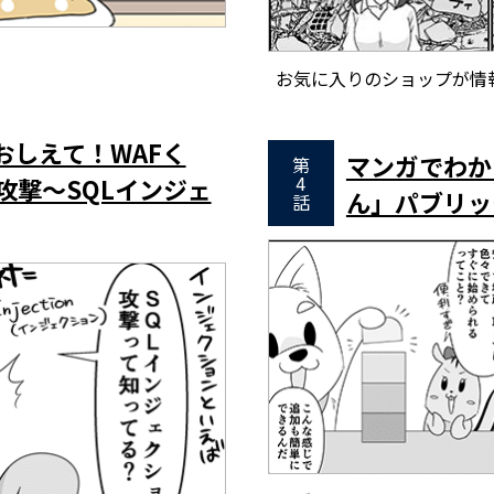
お気に入りのショップが情
おしえて！WAFく
マンガでわか
第
4
攻撃～SQLインジェ
ん」パブリッ
話