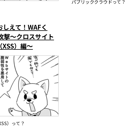
パブリッククラウドって？
しえて！WAFく
る攻撃～クロスサイト
XSS）編～
SS）って？