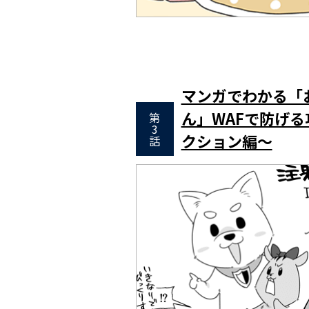
マンガでわかる「
ん」WAFで防げる
第
3
クション編～
話