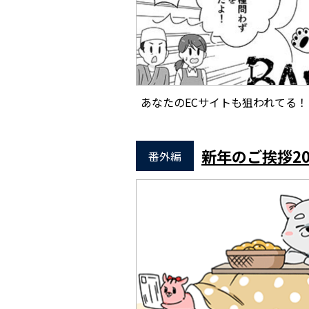
あなたのECサイトも狙われてる！
新年のご挨拶20
番外編