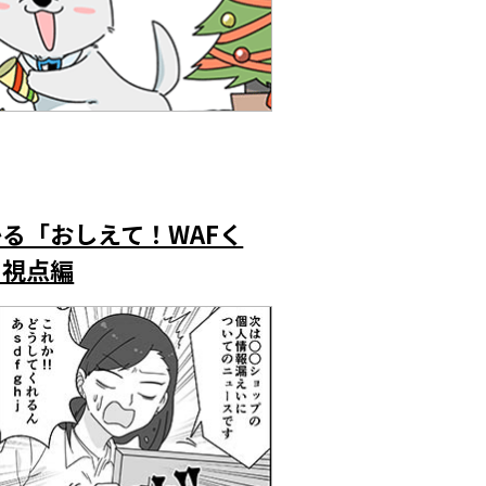
る「おしえて！WAFく
ー視点編