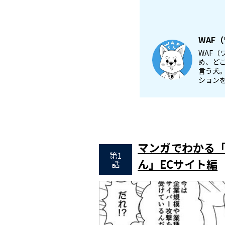
WAF
WAF（
め、ど
言う犬
ション
マンガでわかる「
第1
ん」ECサイト編
話