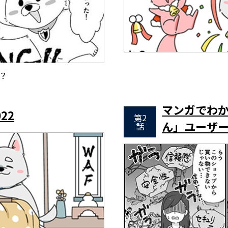
？
マンガでわか
22
第2
ん」ユーザ
話