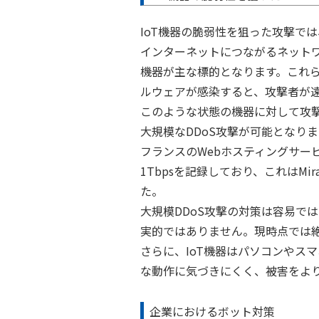
IoT機器の脆弱性を狙った攻撃では
インターネットにつながるネットワ
機器が主な標的となります。これ
ルウェアが感染すると、攻撃者が
このような状態の機器に対して攻
大規模なDDoS攻撃が可能となりま
フランスのWebホスティングサービ
1Tbpsを記録しており、これはM
た。
大規模DDoS攻撃の対策は容易で
実的ではありません。現時点では
さらに、IoT機器はパソコンやス
な動作に気づきにくく、被害をよ
企業におけるボット対策