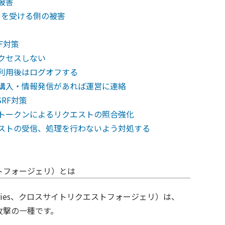
る被害
ストを受ける側の被害
F対策
アクセスしない
を利用後はログオフする
や購入・情報発信があれば運営に連絡
RF対策
ムトークンによるリクエストの照合強化
クエストの受信、処理を行わないよう対処する
ストフォージェリ）とは
t Forgeries、クロスサイトリクエストフォージェリ）は、
攻撃の一種です。