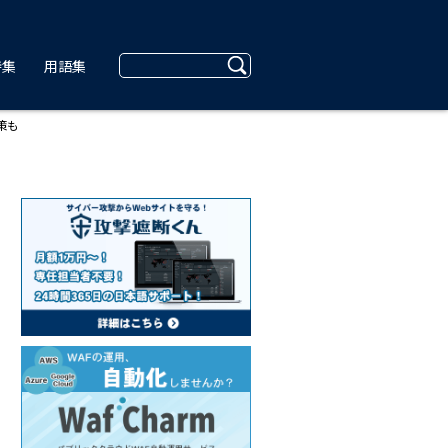
特集
用語集
策も