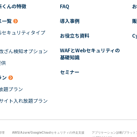
断くんの特徴
FAQ
お
ス一覧
導入事例
販
oSセキュリティタイプ
お役立ち資料
C
WAFとWebセキュリティの
b改ざん検知オプション
基礎知識
提供
セミナー
ラン
放題プラン
bサイト入れ放題プラン
管理
AWS/Azure/GoogleCloudセキュリティの伴走支援
アプリケーション診断/プラットフ