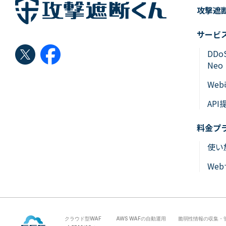
攻撃遮
サービ
DD
Neo
We
API
料金プ
使い
We
クラウド型WAF
AWS WAFの自動運用
脆弱性情報の収集・