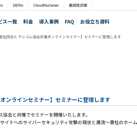
rm
SIDfm
CloudFastener
脆弱性診断
ビス一覧
料金
導入事例
FAQ
お役立ち資料
般社団法人 テレコム協会共催オンラインセミナー】セミナーに登壇します
催オンラインセミナー】セミナーに登壇します
ービス協会と共催でセミナーを開催いたします。
bサイトへのサイバーセキュリティ攻撃の現状と潮流～貴社のホー