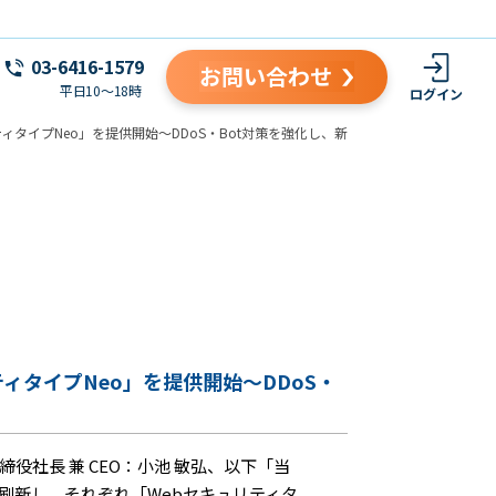
03-6416-1579
お問い合わせ
平日10～18時
ログイン
ィタイプNeo」を提供開始～DDoS・Bot対策を強化し、新
ィタイプNeo」を提供開始～DDoS・
社長 兼 CEO：小池 敏弘、以下「当
を刷新し、それぞれ「Webセキュリティタ