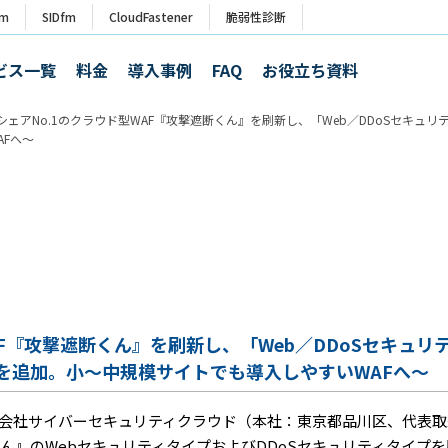
rm
SIDfm
CloudFastener
脆弱性診断
ビス一覧
料金
導入事例
FAQ
お役立ち資料
シェアNo.1のクラウド型WAF『攻撃遮断くん』を刷新し、「Web／DDoSセキュリテ
Fへ～
F『攻撃遮断くん』を刷新し、「Web／DDoSセキュリテ
ンを追加。小～中規模サイトでも導入しやすいWAFへ～
社サイバーセキュリティクラウド（本社：東京都品川区、代表取締役
ん』のWebセキュリティタイプおよびDDoSセキュリティタイプ