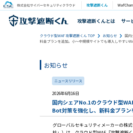
攻撃遮断くん
WafCha
株式会社サイバーセキュリティクラウド
攻撃遮断くんとは
サー
クラウド型WAF 攻撃遮断くん TOP
お知らせ
国内
料金プランを追加。小～中規模サイトでも導入しやすいWA
お知らせ
ニュースリリース
2026年6月16日
国内シェアNo.1のクラウド型WA
Bot対策を強化し、新料金プラ
グローバルセキュリティメーカーの株式会
社」）は、クラウド型WAF『攻撃遮断く