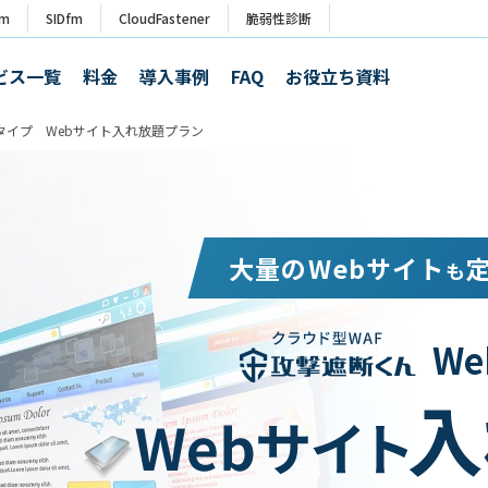
rm
SIDfm
CloudFastener
脆弱性診断
ビス一覧
料金
導入事例
FAQ
お役立ち資料
タイプ Webサイト入れ放題プラン
大量のWebサイト
も
W