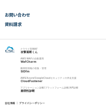
お問い合わせ
資料請求
クラウド型WAF
攻撃遮断くん
AWS WAFの自動運用
WafCharm
脆弱性情報の収集・管理
SIDfm
AWS/Azure/GoogleCloudセキュリティの伴走支援
CloudFastener
アプリケーション診断/プラットフォーム診断/API診断
脆弱性診断
会社情報
プライバシーポリシー