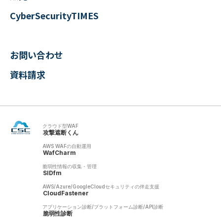
CyberSecurityTIMES
お問い合わせ
資料請求
クラウド型WAF
攻撃遮断くん
AWS WAFの自動運用
WafCharm
脆弱性情報の収集・管理
SIDfm
AWS/Azure/GoogleCloudセキュリティの伴走支援
CloudFastener
アプリケーション診断/プラットフォーム診断/API診断
脆弱性診断