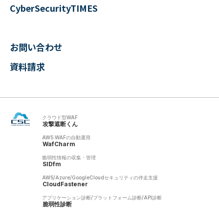
CyberSecurityTIMES
お問い合わせ
資料請求
クラウド型WAF
攻撃遮断くん
AWS WAFの自動運用
WafCharm
脆弱性情報の収集・管理
SIDfm
AWS/Azure/GoogleCloudセキュリティの伴走支援
CloudFastener
アプリケーション診断/プラットフォーム診断/API診断
脆弱性診断