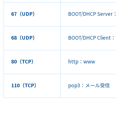
67（UDP）
BOOT/DHCP Ser
68（UDP）
BOOT/DHCP Cli
80（TCP）
http：www
110（TCP）
pop3：メール受信