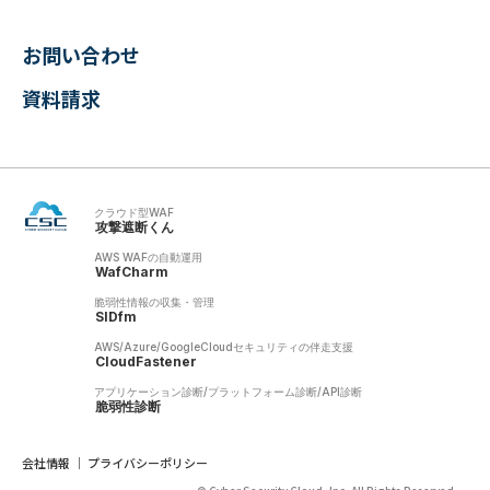
お問い合わせ
資料請求
クラウド型WAF
攻撃遮断くん
AWS WAFの自動運用
WafCharm
脆弱性情報の収集・管理
SIDfm
AWS/Azure/GoogleCloudセキュリティの伴走支援
CloudFastener
アプリケーション診断/プラットフォーム診断/API診断
脆弱性診断
会社情報
プライバシーポリシー