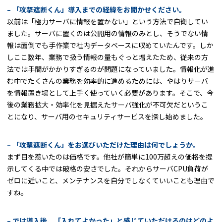
– 「攻撃遮断くん」導入までの経緯をお聞かせください。
以前は「極力サーバに情報を置かない」という方法で自衛してい
ました。サーバに置くのは公開用の情報のみとし、そうでない情
報は面倒でも手作業で社内データベースに収めていたんです。しか
しここ数年、業務で扱う情報の量もぐっと増えたため、従来の方
法では手間がかかりすぎるのが問題になっていました。情報化が進
む中でたくさんの業務を効率的に進めるためには、やはりサーバ
を情報置き場として上手く使っていく必要があります。そこで、今
後の業務拡大・効率化を見据えたサーバ強化が不可欠だというこ
とになり、サーバ用のセキュリティサービスを探し始めました。
– 「攻撃遮断くん」をお選びいただけた理由は何でしょうか。
まず目を惹いたのは価格です。他社が簡単に100万超えの価格を提
示してくる中では破格の安さでした。それからサーバCPU負荷が
ゼロに近いこと、メンテナンスを自分でしなくていいことも理由で
すね。
– では導入後、「入れてよかった」と感じていただけるのはどのよ