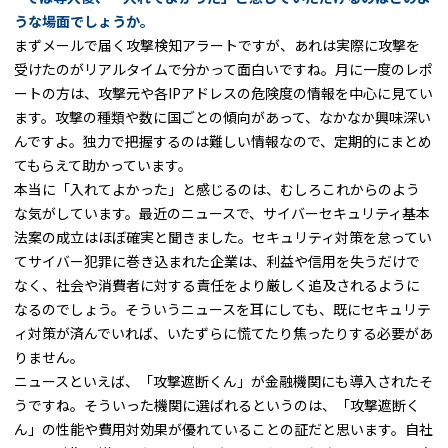
うな場面でしょうか。
まずメールで届く攻撃検知アラートですが、あれは実際に攻撃を
受けたのがリアルタイムで分かって面白いですね。月に一度のレポ
ートの方は、攻撃元や各IPアドレスの危険度の情報を中心に見てい
ます。攻撃の種類や数に国ごとの傾向があって、なかなか興味深い
んですよ。独力で把握するのは難しい情報なので、定期的にまとめ
てもらえて助かっています。
本当に「入れてよかった」と感じるのは、むしろこれからのよう
な気がしています。最近のニュースで、サイバーセキュリティ基本
法案の成立はほぼ確実と聞きました。セキュリティ対策を怠ってい
てサイバー犯罪に巻き込まれた企業は、利益や信用を失うだけで
なく、社会や消費者に対する責任をより厳しく追及されるように
なるのでしょう。そういうニュースを耳にしても、既にセキュリテ
ィ対策が済んでいれば、いたずらに慌てたり焦ったりする必要があ
りません。
ニュースといえば、「攻撃遮断くん」が金融機関にも導入されたそ
うですね。そういった機関に選ばれるというのは、「攻撃遮断く
ん」の性能や費用対効果が優れていることの証だと思います。自社